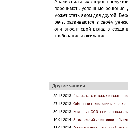
Анализ сильных сторон продуктов 
перенимать успешные решения у 
может стать ядом для другой. Вер
речь, развиваются в своём уника
они вносят свой вклад в созда
требования и ожидания.
Другие записи
25.12.2013
4 гаджета, о которых говорят в д
27.12.2013
Облачные технологии как тенден
30.12.2013
Компания OCS начинает поставк
10.01.2014
8 технологий из интернета буду
13.01.2014
Город высоких технологий: экскур