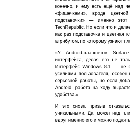
конечно, и ему есть ещё над че
«фишечками», вроде цветной
подставочки» — именно этот
TechRepublic. Но если что и дела
как раз подставочка и цветная 
атрибутом, по которому узнают пл
«У Android-планшетов Surfac
интерфейса, делая его не тол
Интерфейс Windows 8.1 — не с
усилиями пользователя, особенн
серьёзной работы, но если доб
Android, работа на ходу вырас
удобства.»
И это снова призыв отказать
уникальными. Да, может над пл
вдруг именно его и можно поднят