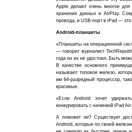
Apple делают очень многое для
хранения данных и AirPlay. С
провода, и USB-порт в iPad — это
Android-планшеты
«Планшеты на операционной систе
— говорит журналист TechRepubli
года он их не удостоил. Быть може
В качестве основного преимущ
называют топовое железо, котор
им 64-разрядный процессор, такой
красивые.
«Если Android хочет удержат
конкурировать с начинкой iPad Ai
А поможет ли? Существует дос
Android, которые по своей железн
не сделало их быстрее, лучше и