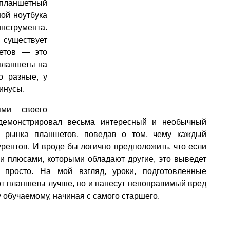
 планшетный
ной ноутбука
инструмента.
существует
етов — это
 планшеты на
о разные, у
инусы.
ями своего
демонстрировал весьма интересный и необычный
о рынка планшетов, поведав о том, чему каждый
урентов. И вроде бы логично предположить, что если
ми плюсами, которыми обладают другие, это выведет
просто. На мой взгляд, уроки, подготовленные
ают планшеты лучше, но и нанесут непоправимый вред
 обучаемому, начиная с самого старшего.