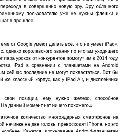
 перехода в совершенно новую эру. Эру облачного
овременному пользователю уже не нужны флешки и
 шаг в прошлое.
ме от Google умеют делать всё, что не умеет iPad»,
c, однако королевского звания по итогам уходящего
т пара уроков от конкурентов помогут им в 2014 году.
ества iPad в сравнении с планшетами на Android
ым сейчас последние не могут похвастаться. Вот бы
 же классный корпус, как у iPad Air, и дисплейчики
ь свои позиции, ему нужно железо, способное
r. На данный момент нет ничего похожего.»
таточное количество многоядерных смартфонов на
ой начинке на две головы превосходят iPhone, но это
 удобнее. Кажется, вдохновение Android-планшетам