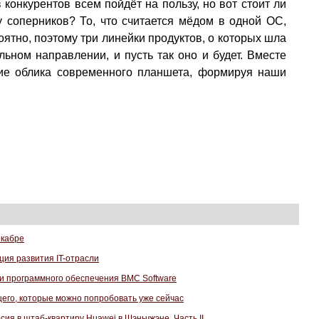
конкурентов всем пойдёт на пользу, но вот стоит ли
соперников? То, что считается мёдом в одной ОС,
оятно, поэтому три линейки продуктов, о которых шла
льном направлении, и пусть так оно и будет. Вместе
ние облика современного планшета, формируя наши
екабре
ция развития IT-отрасли
и программного обеспечения BMC Software
щего, которые можно попробовать уже сейчас
сия в штаб-квартиру Huawei в Шэньчжэне. Часть II