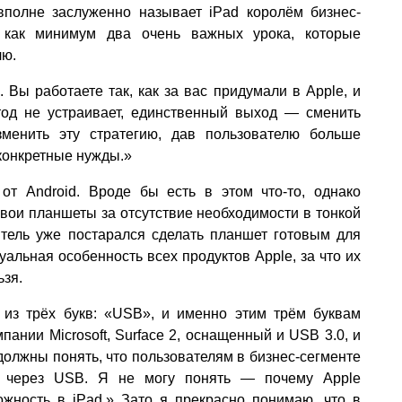
вполне заслуженно называет iPad королём бизнес-
ть как минимум два очень важных урока, которые
лю.
 Вы работаете так, как за вас придумали в Apple, и
тод не устраивает, единственный выход — сменить
зменить эту стратегию, дав пользователю больше
конкретные нужды.»
 от Android. Вроде бы есть в этом что-то, однако
свои планшеты за отсутствие необходимости в тонкой
итель уже постарался сделать планшет готовым для
альная особенность всех продуктов Apple, за что их
ьзя.
 из трёх букв: «USB», и именно этим трём буквам
пании Microsoft, Surface 2, оснащенный и USB 3.0, и
должны понять, что пользователям в бизнес-сегменте
е через USB. Я не могу понять — почему Apple
ожность в iPad.» Зато я прекрасно понимаю, что в