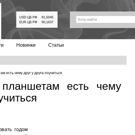
USD ЦБ РФ
81,5045
Хочу найти
EUR ЦБ РФ
90,1637
ти
Новинки
Статьи
 есть чему друг у друга поучиться
планшетам есть чему
оучиться
звать годом