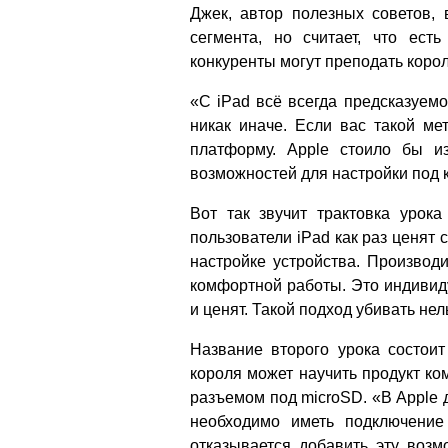
Джек, автор полезных советов, 
сегмента, но считает, что ес
конкуренты могут преподать коро
«С iPad всё всегда предсказуемо.
никак иначе. Если вас такой ме
платформу. Apple стоило бы и
возможностей для настройки под 
Вот так звучит трактовка урока
пользователи iPad как раз ценят 
настройке устройства. Производ
комфортной работы. Это индивиду
и ценят. Такой подход убивать нел
Название второго урока состоит
короля может научить продукт ком
разъемом под microSD. «В Apple 
необходимо иметь подключени
отказывается добавить эту возм