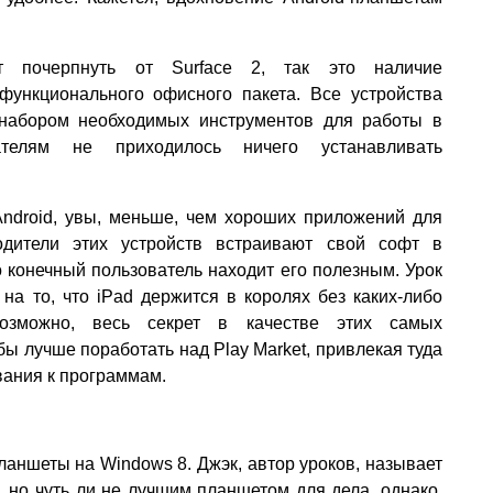
т почерпнуть от Surface 2, так это наличие
функционального офисного пакета. Все устройства
набором необходимых инструментов для работы в
вателям не приходилось ничего устанавливать
ndroid, увы, меньше, чем хороших приложений для
одители этих устройств встраивают свой софт в
о конечный пользователь находит его полезным. Урок
 на то, что iPad держится в королях без каких-либо
Возможно, весь секрет в качестве этих самых
ы лучше поработать над Play Market, привлекая туда
вания к программам.
ланшеты на Windows 8. Джэк, автор уроков, называет
, но чуть ли не лучшим планшетом для дела, однако,