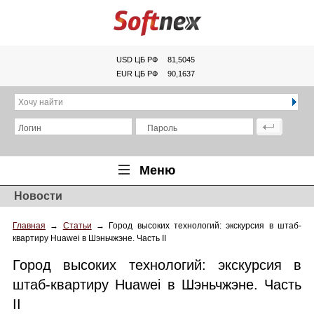
USD ЦБ РФ
81,5045
EUR ЦБ РФ
90,1637
Хочу найти
Логин
Пароль
Меню
Новости
Главная
Главная
→
Статьи
→
Город высоких технологий: экскурсия в штаб-
Обзоры
квартиру Huawei в Шэньчжэне. Часть II
Новости
Город высоких технологий: экскурсия в
Новинки
штаб-квартиру Huawei в Шэньчжэне. Часть
II
Статьи