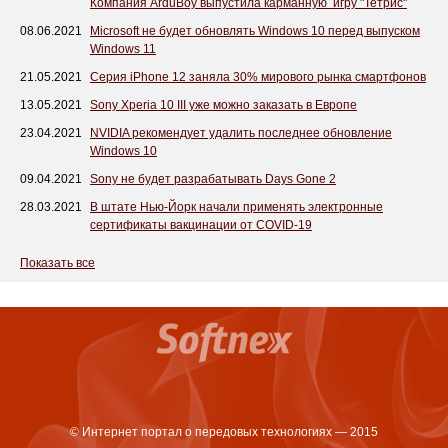
Компания ArduBoy выпустила карманную игру "Тетрис"
08.06.2021
Microsoft не будет обновлять Windows 10 перед выпуском
Windows 11
21.05.2021
Серия iPhone 12 заняла 30% мирового рынка смартфонов
13.05.2021
Sony Xperia 10 III уже можно заказать в Европе
23.04.2021
NVIDIA рекомендует удалить последнее обновление
Windows 10
09.04.2021
Sony не будет разрабатывать Days Gone 2
28.03.2021
В штате Нью-Йорк начали применять электронные
сертификаты вакцинации от COVID-19
Показать все
© Интернет портал о передовых технологиях — 2015