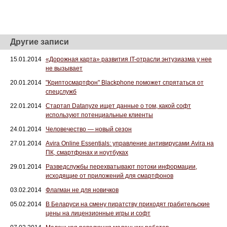
Другие записи
15.01.2014
«Дорожная карта» развития IT-отрасли энтузиазма у нее
не вызывает
20.01.2014
"Криптосмартфон" Blackphone поможет спрятаться от
спецслужб
22.01.2014
Стартап Datanyze ищет данные о том, какой софт
используют потенциальные клиенты
24.01.2014
Человечество — новый сезон
27.01.2014
Avira Online Essentials: управление антивирусами Avira на
ПК, смартфонах и ноутбуках
29.01.2014
Разведслужбы перехватывают потоки информации,
исходящие от приложений для смартфонов
03.02.2014
Флагман не для новичков
05.02.2014
В Беларуси на смену пиратству приходят грабительские
цены на лицензионные игры и софт