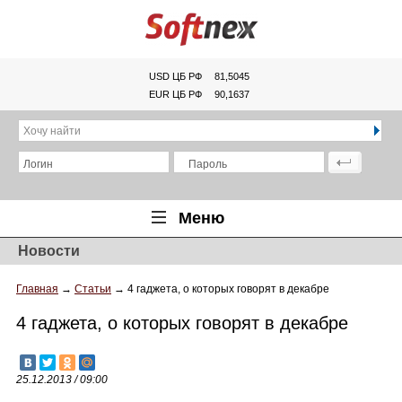
USD ЦБ РФ
81,5045
EUR ЦБ РФ
90,1637
Хочу найти
Логин
Пароль
Меню
Новости
Главная
Главная
→
Статьи
→
4 гаджета, о которых говорят в декабре
Обзоры
4 гаджета, о которых говорят в декабре
Новости
Новинки
25.12.2013 / 09:00
Статьи