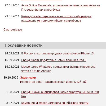
27.01.2014
Avira Online Essentials: управление антивирусами Avira на
ПК, смартфонах и ноутбуках
29.01.2014
Разведслужбы перехватывают потоки информации,
исходящие от приложений для смартфонов
Смотреть все
Последние новости
24.09.2021
В России стартовали продажи смартфонов iPhone 13
16.09.2021
Бренд Xiaomi представил новый планшет Pad 5
15.08.2021
Мессенджер WhatsApp представил функцию переноса
чатов с iOS на Android
30.10.2015
Эксклюзив
Изобретен робот, заваривающий идеальный чай
01.08.2021
Бренд Huawei анонсировал новые смартфоны P50 и P50
Pro
03.07.2021
Компания Microsoft изменила синий экран смерти