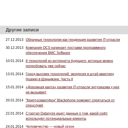
Другие записи
27.12.2013
Облачные технологии как тенденция развития IT-отрасли
30.12.2013
Компания OCS начинает поставки программного
обеспечения BMC Software
10.01.2014
8 технологий из интернета будущего, которые можно
попробовать уже сейчас
13.01.2014
Город высоких технологий: экскурсия в штаб-квартиру
Huawei в Шэньчжэне. Часть II
15.01.2014
«Дорожная карта» развития IT-отрасли энтузиазма у нее
не вызывает
20.01.2014
"Криптосмартфон" Blackphone поможет спрятаться от
спецслужб
22.01.2014
Стартап Datanyze ищет данные о том, какой софт
используют потенциальные клиенты
24.01.2014
Человечество — новый сезон