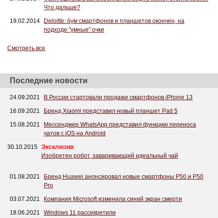
Что дальше?
19.02.2014
Deloitte: бум смартфонов и планшетов окончен, на
подходе "умные" очки
Смотреть все
Последние новости
24.09.2021
В России стартовали продажи смартфонов iPhone 13
16.09.2021
Бренд Xiaomi представил новый планшет Pad 5
15.08.2021
Мессенджер WhatsApp представил функцию переноса
чатов с iOS на Android
30.10.2015
Эксклюзив
Изобретен робот, заваривающий идеальный чай
01.08.2021
Бренд Huawei анонсировал новые смартфоны P50 и P50
Pro
03.07.2021
Компания Microsoft изменила синий экран смерти
18.06.2021
Windows 11 рассекретили