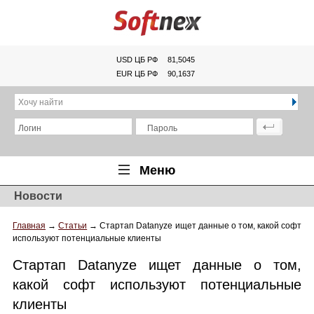
USD ЦБ РФ
81,5045
EUR ЦБ РФ
90,1637
Хочу найти
Логин
Пароль
Меню
Новости
Главная
Главная
→
Статьи
→
Стартап Datanyze ищет данные о том, какой софт
Обзоры
используют потенциальные клиенты
Новости
Стартап Datanyze ищет данные о том,
Новинки
какой софт используют потенциальные
клиенты
Статьи