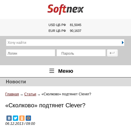
USD ЦБ РФ
81,5045
EUR ЦБ РФ
90,1637
Хочу найти
Логин
Пароль
Меню
Новости
Главная
Главная
→
Статьи
→
«Сколково» подтянет Clever?
Обзоры
«Сколково» подтянет Clever?
Новости
Новинки
06.12.2013 / 09:00
Статьи