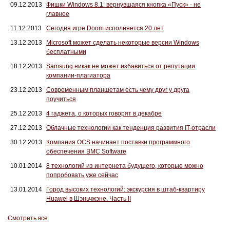
09.12.2013
Фишки Windows 8.1: вернувшаяся кнопка «Пуск» - не
главное
11.12.2013
Сегодня игре Doom исполняется 20 лет
13.12.2013
Microsoft может сделать некоторые версии Windows
бесплатными
18.12.2013
Samsung никак не может избавиться от репутации
компании-плагиатора
23.12.2013
Современным планшетам есть чему друг у друга
поучиться
25.12.2013
4 гаджета, о которых говорят в декабре
27.12.2013
Облачные технологии как тенденция развития IT-отрасли
30.12.2013
Компания OCS начинает поставки программного
обеспечения BMC Software
10.01.2014
8 технологий из интернета будущего, которые можно
попробовать уже сейчас
13.01.2014
Город высоких технологий: экскурсия в штаб-квартиру
Huawei в Шэньчжэне. Часть II
Смотреть все