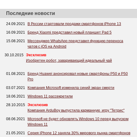
Последние новости
24.09.2021
В России стартовали продажи смартфонов iPhone 13
16.09.2021
Бренд Xiaomi представил новый планшет Pad 5
15.08.2021
Мессенджер WhatsApp представил функцию переноса
чатов с iOS на Android
30.10.2015
Эксклюзив
Изобретен робот, заваривающий идеальный чай
01.08.2021
Бренд Huawei анонсировал новые смартфоны P50 и P50
Pro
03.07.2021
Компания Microsoft изменила синий экран смерти
18.06.2021
Windows 11 рассекретили
28.10.2015
Эксклюзив
Компания ArduBoy выпустила карманную игру "Тетрис"
08.06.2021
Microsoft не будет обновлять Windows 10 перед выпуском
Windows 11
21.05.2021
Серия iPhone 12 заняла 30% мирового рынка смартфонов