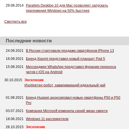
29.08.2014
Parallels Desktop 10 для Mac позволяет запускать
приложения Windows на 50% быстрее
Смотреть все
Последние новости
24.09.2021
В России стартовали продажи смартфонов iPhone 13
16.09.2021
Бренд Xiaomi представил новый планшет Pad 5
15.08.2021
Мессенджер WhatsApp представил функцию переноса
чатов с iOS на Android
30.10.2015
Эксклюзив
Изобретен робот, заваривающий идеальный чай
01.08.2021
Бренд Huawei анонсировал новые смартфоны P50 и P50
Pro
03.07.2021
Компания Microsoft изменила синий экран смерти
18.06.2021
Windows 11 рассекретили
28.10.2015
Эксклюзив