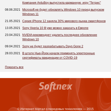
Компания ArduBoy выпустила карманную игру "Тетрис"
08.06.2021
Microsoft не будет обновлять Windows 10 перед выпуском
Windows 11
21.05.2021
Серия iPhone 12 заняла 30% мирового рынка смартфонов
13.05.2021
Sony Xperia 10 III уже можно заказать в Европе
23.04.2021
NVIDIA рекомендует удалить последнее обновление
Windows 10
09.04.2021
Sony не будет разрабатывать Days Gone 2
28.03.2021
В штате Нью-Йорк начали применять электронные
сертификаты вакцинации от COVID-19
Показать все
© Интернет портал о передовых технологиях — 2015