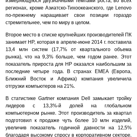
измеряющуюся двузначными темпами роста, во всех
регионах, кроме Азиатско-Тихоокеанского, где Lenovo
по-прежнему наращивает свои позиции гораздо
стремительнее, чем по миру в целом.
Второе место в списке крупнейших производителей ПК
занимает HP, которая в апреле-июне 2014 г. поставила
13,4 млн систем (17,7% от квартального объема
рынка), что на 9,3% больше, чем годом ранее. Этот
показатель прироста для HP оказался наибольшим за
последние четыре года. В странах EMEA (Европа,
Ближний Восток и Африка) компания увеличила
отгрузки компьютеров на 21%.
В статистике Gartner компания Dell замыкает тройку
лидеров с 13,3%-й долей на глобальном
компьютерном рынке. Этот производитель за квартал
подготовил к продаже чуть более 10 млн изделий,
увеличив показатель годичной давности на 12,5%
благодаря высокому спросу в корпоративном секторе.