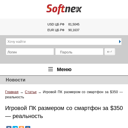
USD ЦБ РФ
81,5045
EUR ЦБ РФ
90,1637
Хочу найти
Логин
Пароль
Меню
Новости
Главная
Главная
→
Статьи
→
Игровой ПК размером со смартфон за $350 —
Обзоры
реальность
Новости
Игровой ПК размером со смартфон за $350
Новинки
— реальность
Статьи