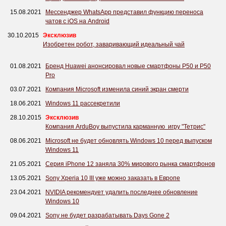
15.08.2021
Мессенджер WhatsApp представил функцию переноса
чатов с iOS на Android
30.10.2015
Эксклюзив
Изобретен робот, заваривающий идеальный чай
01.08.2021
Бренд Huawei анонсировал новые смартфоны P50 и P50
Pro
03.07.2021
Компания Microsoft изменила синий экран смерти
18.06.2021
Windows 11 рассекретили
28.10.2015
Эксклюзив
Компания ArduBoy выпустила карманную игру "Тетрис"
08.06.2021
Microsoft не будет обновлять Windows 10 перед выпуском
Windows 11
21.05.2021
Серия iPhone 12 заняла 30% мирового рынка смартфонов
13.05.2021
Sony Xperia 10 III уже можно заказать в Европе
23.04.2021
NVIDIA рекомендует удалить последнее обновление
Windows 10
09.04.2021
Sony не будет разрабатывать Days Gone 2