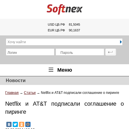
USD ЦБ РФ
81,5045
EUR ЦБ РФ
90,1637
Хочу найти
Логин
Пароль
Меню
Новости
Главная
Главная
→
Статьи
→
Netflix и AT&T подписали соглашение о пиринге
Обзоры
Netflix и AT&T подписали соглашение о
Новости
пиринге
Новинки
Статьи