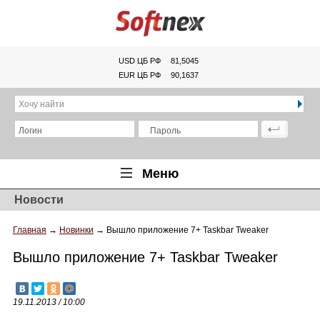
USD ЦБ РФ
81,5045
EUR ЦБ РФ
90,1637
Хочу найти
Логин
Пароль
Меню
Новости
Главная
Главная
→
Новинки
→
Вышло приложение 7+ Taskbar Tweaker
Обзоры
Вышло приложение 7+ Taskbar Tweaker
Новости
Новинки
19.11.2013 / 10:00
Статьи