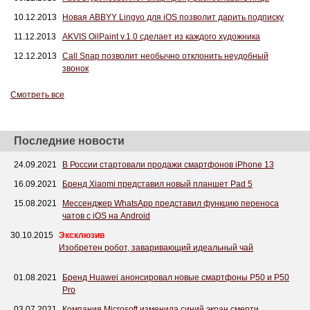
10.12.2013
Новая ABBYY Lingvo для iOS позволит дарить подписку
11.12.2013
AKVIS OilPaint v.1.0 сделает из каждого художника
12.12.2013
Call Snap позволит необычно отклонить неудобный
звонок
Смотреть все
Последние новости
24.09.2021
В России стартовали продажи смартфонов iPhone 13
16.09.2021
Бренд Xiaomi представил новый планшет Pad 5
15.08.2021
Мессенджер WhatsApp представил функцию переноса
чатов с iOS на Android
30.10.2015
Эксклюзив
Изобретен робот, заваривающий идеальный чай
01.08.2021
Бренд Huawei анонсировал новые смартфоны P50 и P50
Pro
03.07.2021
Компания Microsoft изменила синий экран смерти