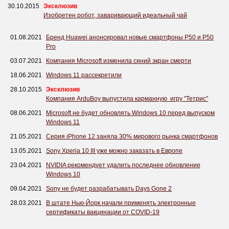
30.10.2015
Эксклюзив
Изобретен робот, заваривающий идеальный чай
01.08.2021
Бренд Huawei анонсировал новые смартфоны P50 и P50
Pro
03.07.2021
Компания Microsoft изменила синий экран смерти
18.06.2021
Windows 11 рассекретили
28.10.2015
Эксклюзив
Компания ArduBoy выпустила карманную игру "Тетрис"
08.06.2021
Microsoft не будет обновлять Windows 10 перед выпуском
Windows 11
21.05.2021
Серия iPhone 12 заняла 30% мирового рынка смартфонов
13.05.2021
Sony Xperia 10 III уже можно заказать в Европе
23.04.2021
NVIDIA рекомендует удалить последнее обновление
Windows 10
09.04.2021
Sony не будет разрабатывать Days Gone 2
28.03.2021
В штате Нью-Йорк начали применять электронные
сертификаты вакцинации от COVID-19