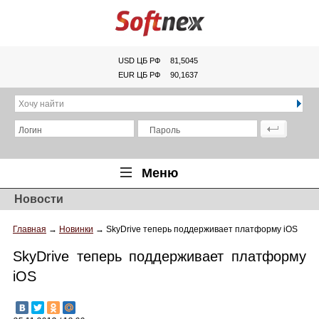
USD ЦБ РФ
81,5045
EUR ЦБ РФ
90,1637
Хочу найти
Логин
Пароль
Меню
Новости
Главная
Главная
→
Новинки
→
SkyDrive теперь поддерживает платформу iOS
Обзоры
SkyDrive теперь поддерживает платформу
Новости
iOS
Новинки
Статьи