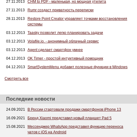
27.11.2013
CHM to PDF - маленькая, но мощная утилита
27.11.2013
Rumr создаст приватность переписки
28.11.2013
Restore Point Creator управляет точками восстановления
системы
03.12.2013
Taasky позволит легко планировать задачи
03.12.2013
Volafile.io. - анонимный облачный сервис
03.12.2013
Agent сделает смартфон умнее
04.12.2013
OK Timer - простой интуитивный помощник
04.12.2013
SmartSystemMenu добавит полезные функции в Windows
Смотреть все
Последние новости
24.09.2021
В России стартовали продажи смартфонов iPhone 13
16.09.2021
Бренд Xiaomi представил новый планшет Pad 5
15.08.2021
Мессенджер WhatsApp представил функцию переноса
чатов с iOS на Android