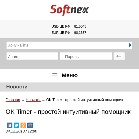
USD ЦБ РФ
81,5045
EUR ЦБ РФ
90,1637
Хочу найти
Логин
Пароль
Меню
Новости
Главная
Главная
→
Новинки
→
OK Timer - простой интуитивный помощник
Обзоры
OK Timer - простой интуитивный помощник
Новости
Новинки
04.12.2013 / 12:00
Статьи