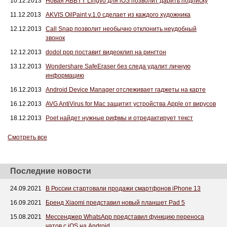
10.12.2013
Новая ABBYY Lingvo для iOS позволит дарить подписку
11.12.2013
AKVIS OilPaint v.1.0 сделает из каждого художника
12.12.2013
Call Snap позволит необычно отклонить неудобный
звонок
12.12.2013
dodol pop поставит видеоклип на рингтон
13.12.2013
Wondershare SafeEraser без следа удалит личную
информацию
16.12.2013
Android Device Manager отслеживает гаджеты на карте
16.12.2013
AVG AntiVirus for Mac защитит устройства Apple от вирусов
18.12.2013
Poet найдет нужные рифмы и отредактирует текст
Смотреть все
Последние новости
24.09.2021
В России стартовали продажи смартфонов iPhone 13
16.09.2021
Бренд Xiaomi представил новый планшет Pad 5
15.08.2021
Мессенджер WhatsApp представил функцию переноса
чатов с iOS на Android