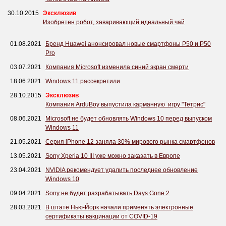
30.10.2015
Эксклюзив
Изобретен робот, заваривающий идеальный чай
01.08.2021
Бренд Huawei анонсировал новые смартфоны P50 и P50
Pro
03.07.2021
Компания Microsoft изменила синий экран смерти
18.06.2021
Windows 11 рассекретили
28.10.2015
Эксклюзив
Компания ArduBoy выпустила карманную игру "Тетрис"
08.06.2021
Microsoft не будет обновлять Windows 10 перед выпуском
Windows 11
21.05.2021
Серия iPhone 12 заняла 30% мирового рынка смартфонов
13.05.2021
Sony Xperia 10 III уже можно заказать в Европе
23.04.2021
NVIDIA рекомендует удалить последнее обновление
Windows 10
09.04.2021
Sony не будет разрабатывать Days Gone 2
28.03.2021
В штате Нью-Йорк начали применять электронные
сертификаты вакцинации от COVID-19