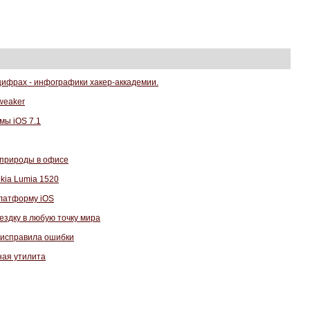
цифрах - инфографики хакер-аккадемии.
weaker
мы iOS 7.1
 природы в офисе
kia Lumia 1520
платформу iOS
оездку в любую точку мира
 исправила ошибки
ная утилита