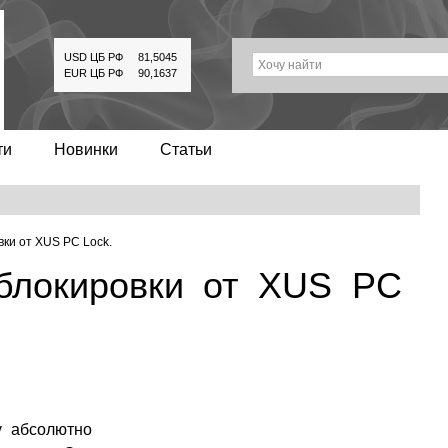
USD ЦБ РФ
81,5045
Хочу найти
EUR ЦБ РФ
90,1637
ти
Новинки
Статьи
ки от XUS PC Lock.
блокировки от XUS PC
 абсолютно