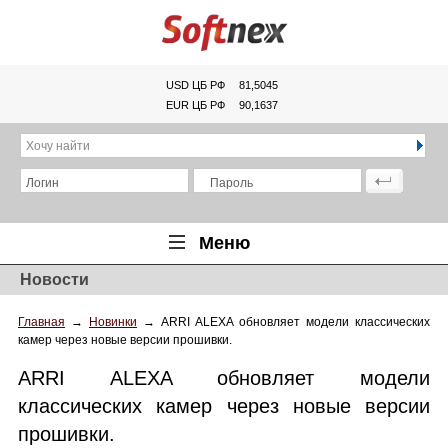
USD ЦБ РФ
81,5045
EUR ЦБ РФ
90,1637
Хочу найти
Логин
Пароль
Меню
Новости
Главная
Главная
→
Новинки
→
ARRI ALEXA обновляет модели классических
Обзоры
камер через новые версии прошивки.
Новости
ARRI ALEXA обновляет модели
Новинки
классических камер через новые версии
прошивки.
Статьи