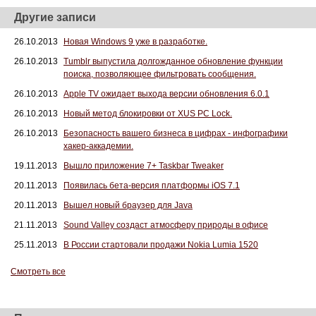
Другие записи
26.10.2013
Новая Windows 9 уже в разработке.
26.10.2013
Tumblr выпустила долгожданное обновление функции
поиска, позволяющее фильтровать сообщения.
26.10.2013
Apple TV ожидает выхода версии обновления 6.0.1
26.10.2013
Новый метод блокировки от XUS PC Lock.
26.10.2013
Безопасность вашего бизнеса в цифрах - инфографики
хакер-аккадемии.
19.11.2013
Вышло приложение 7+ Taskbar Tweaker
20.11.2013
Появилась бета-версия платформы iOS 7.1
20.11.2013
Вышел новый браузер для Java
21.11.2013
Sound Valley создаст атмосферу природы в офисе
25.11.2013
В России стартовали продажи Nokia Lumia 1520
Смотреть все