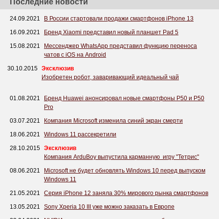
Последние новости
24.09.2021
В России стартовали продажи смартфонов iPhone 13
16.09.2021
Бренд Xiaomi представил новый планшет Pad 5
15.08.2021
Мессенджер WhatsApp представил функцию переноса
чатов с iOS на Android
30.10.2015
Эксклюзив
Изобретен робот, заваривающий идеальный чай
01.08.2021
Бренд Huawei анонсировал новые смартфоны P50 и P50
Pro
03.07.2021
Компания Microsoft изменила синий экран смерти
18.06.2021
Windows 11 рассекретили
28.10.2015
Эксклюзив
Компания ArduBoy выпустила карманную игру "Тетрис"
08.06.2021
Microsoft не будет обновлять Windows 10 перед выпуском
Windows 11
21.05.2021
Серия iPhone 12 заняла 30% мирового рынка смартфонов
13.05.2021
Sony Xperia 10 III уже можно заказать в Европе