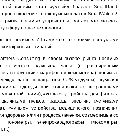
 этой линейке стал «умный» браслет SmartBand.
торое поколение своих «умных» часов SmartWatch 2.
 рынка носимых устройств и считает, что линейка
эту сферу новые технологии.
 рынок носимых ИТ-гаджетов со своими продуктами
других крупных компаний.
artners Consulting в своем обзоре рынка носимых
ко сегментов: «умные» часы (с расширенным
очетают функции смартфона и компьютера), носимые
одежду, часто оснащаются GPS-модулем), «умная»
редметы одежды или экипировки со встроенными
ми устройствами), «умные» устройства для фитнеса
датчиками пульса, расхода энергии, счетчиками
в), «умные» устройства медицинского назначения
ия здоровья и/или процесса лечения, совместимые со
 тонометры, электрокардиографы, глюкометры,
 п.).