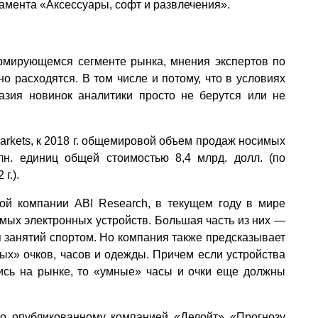
амента «Аксессуары, софт и развлечения».
рмирующемся сегменте рынка, мнения экспертов по
о расходятся. В том числе и потому, что в условиях
азия новинок аналитики просто не берутся или не
arkets, к 2018 г. общемировой объем продаж носимых
лн. единиц общей стоимостью 8,4 млрд. долл. (по
г.).
ой компании ABI Research, в текущем году в мире
имых электронных устройств. Большая часть из них —
 занятий спортом. Но компания также предсказывает
ых» очков, часов и одежды. Причем если устройства
ись на рынке, то «умные» часы и очки еще должны
но опубликованному компанией «Делойт» «Прогнозу