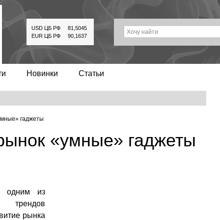
USD ЦБ РФ
81,5045
Хочу найти
EUR ЦБ РФ
90,1637
ти
Новинки
Статьи
умные» гаджеты
рынок «умные» гаджеты
, одним из
х трендов
звитие рынка