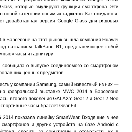
Glass, которые эмулируют функции смартфона. Эти
 новой категории носимых гаджетов. Как ожидается,
ет доработанная версия Google Glass для рядовых
 в Барселоне на этот рынок вышла компания Huawei
под названием TalkBand B1, представляющее собой
мные» часы и гарнитуру.
a сообщила о выпуске соединяемого со смартфоном
 пропавших ценных предметов.
есть у компании Samsung, самый известный из них —
на февральской выставке MWC 2014 в Барселоне
асы второго поколения GALAXY Gear 2 и Gear 2 Neo
е спортивные часы-браслет Gear Fit.
 2014 показала линейку SmartWear. Входящие в нее
 смартфонов и других устройств на базе Android с
йствия, следить за событиями и отображать их в