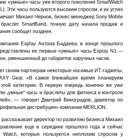
сию «умные» часы уже второго поколения SmartWatch
.). Эти часы пользуются высоким спросом, и их успех
мечает Михаил Чернов, бизнес-менеджер Sony Mobile
 браслет SmartBand, точную дату начала продаж и
ания сообщит позднее.
омпании Explay Антона Бадаева, в конце прошлого
представлены ее первые «умные» часы Explay N1 —
он, уменьшенный до габаритов наручных часов.
т своим партнерам некоторые носимые ИТ-гаджеты,
AXY Gear. «В самое ближайшее время планируем
этой категории. В первую очередь конечно же уже
лю „умные“ часы и браслеты для фитнеса и контроля
лей», — говорит Дмитрий Виноградов, директор по
профильная дистрибуция» компании MERLION.
 рассказывает директор по развитию бизнеса Михаил
правление еще в середине прошлого года и сейчас
 Watch, которые пользуются неплохим спросом у