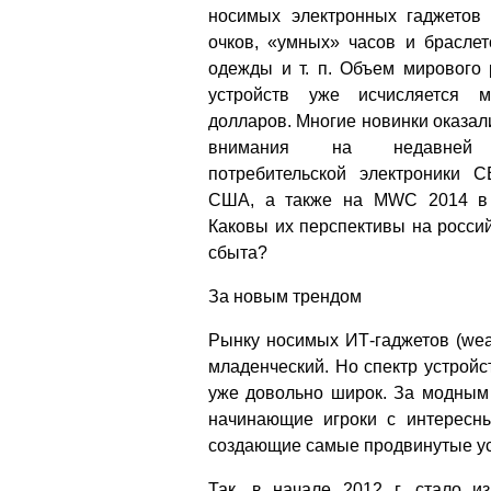
носимых электронных гаджетов
очков, «умных» часов и браслет
одежды и т. п. Объем мирового 
устройств уже исчисляется м
долларов. Многие новинки оказал
внимания на недавней 
потребительской электроники 
США, а также на MWC 2014 в 
Каковы их перспективы на росси
сбыта?
За новым трендом
Рынку носимых ИТ-гаджетов (weara
младенческий. Но спектр устройс
уже довольно широк. За модным
начинающие игроки с интересн
создающие самые продвинутые уст
Так, в начале 2012 г. стало и