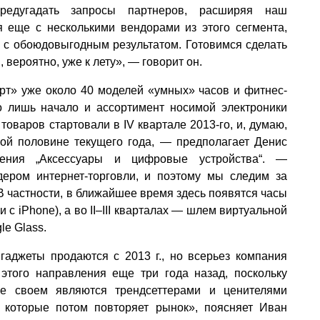
редугадать запросы партнеров, расширяя наш
 еще с несколькими вендорами из этого сегмента,
 с обоюдовыгодным результатом. Готовимся сделать
вероятно, уже к лету», — говорит он.
т» уже около 40 моделей «умных» часов и фитнес-
то лишь начало и ассортимент носимой электроники
 товаров стартовали в IV квартале 2013-го, и, думаю,
ой половине текущего года, — предполагает Денис
ления „Аксессуары и цифровые устройства“. —
дером интернет-торговли, и поэтому мы следим за
 частности, в ближайшее время здесь появятся часы
и с iPhone), а во II–III кварталах — шлем виртуальной
le Glass.
аджеты продаются с 2013 г., но всерьез компания
этого направления еще три года назад, поскольку
ве своем являются трендсеттерами и ценителями
, которые потом повторяет рынок», поясняет Иван