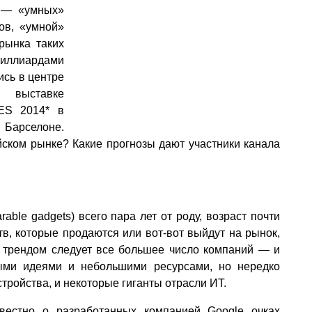
 — «умных»
ов, «умной»
рынка таких
иллиардами
ись в центре
выставке
CES 2014* в
Барселоне.
йском рынке? Какие прогнозы дают участники канала
ble gadgets) всего пара лет от роду, возраст почти
тв, которые продаются или вот-вот выйдут на рынок,
 трендом следует все большее число компаний — и
ыми идеями и небольшими ресурсами, но нередко
ройства, и некоторые гиганты отрасли ИТ.
звестно о разработанных компанией Google очках