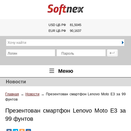
USD ЦБ РФ
81,5045
EUR ЦБ РФ
90,1637
Хочу найти
Логин
Пароль
Меню
Новости
Главная
Главная
→
Новости
→
Презентован смартфон Lenovo Moto E3 за 99
Обзоры
фунтов
Новости
Презентован смартфон Lenovo Moto E3 за
Новинки
99 фунтов
Статьи