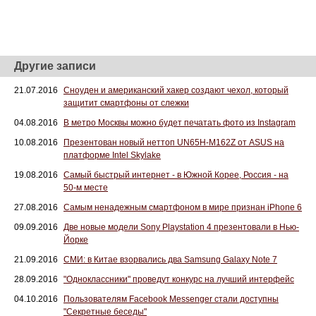
Другие записи
21.07.2016
Сноуден и американский хакер создают чехол, который
защитит смартфоны от слежки
04.08.2016
В метро Москвы можно будет печатать фото из Instagram
10.08.2016
Презентован новый неттоп UN65H-M162Z от ASUS на
платформе Intel Skylake
19.08.2016
Самый быстрый интернет - в Южной Корее, Россия - на
50-м месте
27.08.2016
Самым ненадежным смартфоном в мире признан iPhone 6
09.09.2016
Две новые модели Sony Playstation 4 презентовали в Нью-
Йорке
21.09.2016
СМИ: в Китае взорвались два Samsung Galaxy Note 7
28.09.2016
"Одноклассники" проведут конкурс на лучший интерфейс
04.10.2016
Пользователям Facebook Messenger стали доступны
"Секретные беседы"