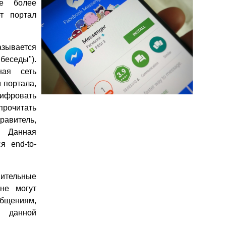
ие более
т портал
зывается
 беседы").
ная сеть
 портала,
шифровать
 прочитать
равитель,
. Данная
я end-to-
нительные
не могут
щениям,
 данной