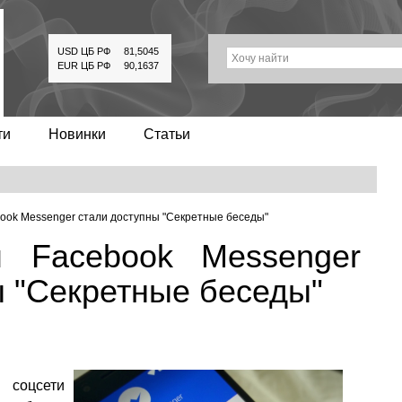
USD ЦБ РФ
81,5045
Хочу найти
EUR ЦБ РФ
90,1637
ти
Новинки
Статьи
ook Messenger стали доступны "Секретные беседы"
м Facebook Messenger
ы "Секретные беседы"
соцсети