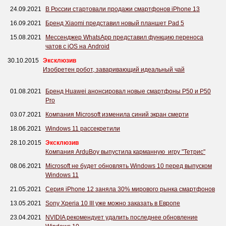
24.09.2021
В России стартовали продажи смартфонов iPhone 13
16.09.2021
Бренд Xiaomi представил новый планшет Pad 5
15.08.2021
Мессенджер WhatsApp представил функцию переноса
чатов с iOS на Android
30.10.2015
Эксклюзив
Изобретен робот, заваривающий идеальный чай
01.08.2021
Бренд Huawei анонсировал новые смартфоны P50 и P50
Pro
03.07.2021
Компания Microsoft изменила синий экран смерти
18.06.2021
Windows 11 рассекретили
28.10.2015
Эксклюзив
Компания ArduBoy выпустила карманную игру "Тетрис"
08.06.2021
Microsoft не будет обновлять Windows 10 перед выпуском
Windows 11
21.05.2021
Серия iPhone 12 заняла 30% мирового рынка смартфонов
13.05.2021
Sony Xperia 10 III уже можно заказать в Европе
23.04.2021
NVIDIA рекомендует удалить последнее обновление