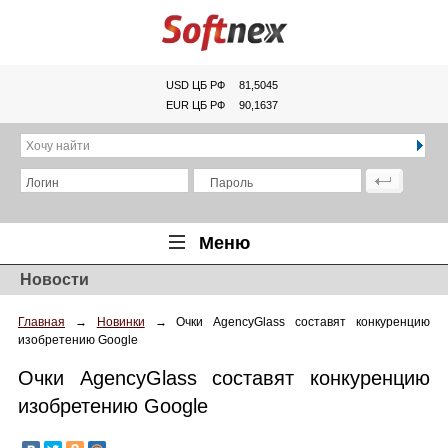
USD ЦБ РФ
81,5045
EUR ЦБ РФ
90,1637
Хочу найти
Логин
Пароль
Меню
Новости
Главная
Главная
→
Новинки
→
Очки AgencyGlass составят конкуренцию
Обзоры
изобретению Google
Новости
Очки AgencyGlass составят конкуренцию
Новинки
изобретению Google
Статьи