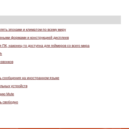
влять эпохами и климатом по всему миру
разными формами и конструкцией дисплеев
я ПК, наконец-то доступна для геймеров со всего мира
ch
озвонков
ь сообщения на иностранном языке
льных устройств
цию Mute
ть свободно