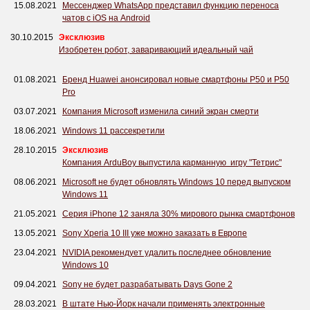
15.08.2021
Мессенджер WhatsApp представил функцию переноса
чатов с iOS на Android
30.10.2015
Эксклюзив
Изобретен робот, заваривающий идеальный чай
01.08.2021
Бренд Huawei анонсировал новые смартфоны P50 и P50
Pro
03.07.2021
Компания Microsoft изменила синий экран смерти
18.06.2021
Windows 11 рассекретили
28.10.2015
Эксклюзив
Компания ArduBoy выпустила карманную игру "Тетрис"
08.06.2021
Microsoft не будет обновлять Windows 10 перед выпуском
Windows 11
21.05.2021
Серия iPhone 12 заняла 30% мирового рынка смартфонов
13.05.2021
Sony Xperia 10 III уже можно заказать в Европе
23.04.2021
NVIDIA рекомендует удалить последнее обновление
Windows 10
09.04.2021
Sony не будет разрабатывать Days Gone 2
28.03.2021
В штате Нью-Йорк начали применять электронные