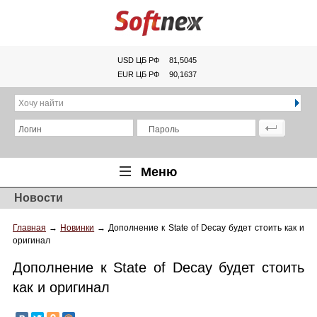
USD ЦБ РФ
81,5045
EUR ЦБ РФ
90,1637
Хочу найти
Логин
Пароль
Меню
Новости
Главная
Главная
→
Новинки
→
Дополнение к State of Decay будет стоить как и
Обзоры
оригинал
Новости
Дополнение к State of Decay будет стоить
Новинки
как и оригинал
Статьи