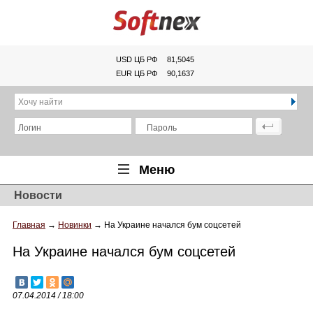
USD ЦБ РФ
81,5045
EUR ЦБ РФ
90,1637
Хочу найти
Логин
Пароль
Меню
Новости
Главная
Главная
→
Новинки
→
На Украине начался бум соцсетей
Обзоры
На Украине начался бум соцсетей
Новости
Новинки
07.04.2014 / 18:00
Статьи