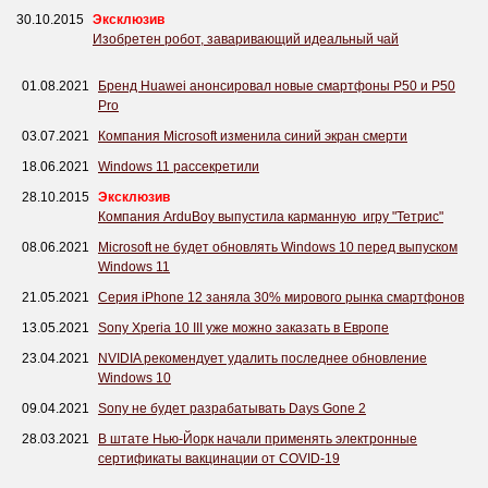
30.10.2015
Эксклюзив
Изобретен робот, заваривающий идеальный чай
01.08.2021
Бренд Huawei анонсировал новые смартфоны P50 и P50
Pro
03.07.2021
Компания Microsoft изменила синий экран смерти
18.06.2021
Windows 11 рассекретили
28.10.2015
Эксклюзив
Компания ArduBoy выпустила карманную игру "Тетрис"
08.06.2021
Microsoft не будет обновлять Windows 10 перед выпуском
Windows 11
21.05.2021
Серия iPhone 12 заняла 30% мирового рынка смартфонов
13.05.2021
Sony Xperia 10 III уже можно заказать в Европе
23.04.2021
NVIDIA рекомендует удалить последнее обновление
Windows 10
09.04.2021
Sony не будет разрабатывать Days Gone 2
28.03.2021
В штате Нью-Йорк начали применять электронные
сертификаты вакцинации от COVID-19