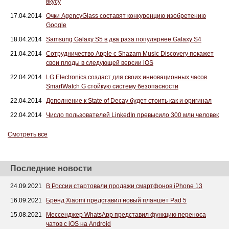
вкусу
17.04.2014
Очки AgencyGlass составят конкуренцию изобретению
Google
18.04.2014
Samsung Galaxy S5 в два раза популярнее Galaxy S4
21.04.2014
Сотрудничество Apple с Shazam Music Discovery покажет
свои плоды в следующей версии iOS
22.04.2014
LG Electronics создаст для своих инновационных часов
SmartWatch G стойкую систему безопасности
22.04.2014
Дополнение к State of Decay будет стоить как и оригинал
22.04.2014
Число пользователей LinkedIn превысило 300 млн человек
Смотреть все
Последние новости
24.09.2021
В России стартовали продажи смартфонов iPhone 13
16.09.2021
Бренд Xiaomi представил новый планшет Pad 5
15.08.2021
Мессенджер WhatsApp представил функцию переноса
чатов с iOS на Android