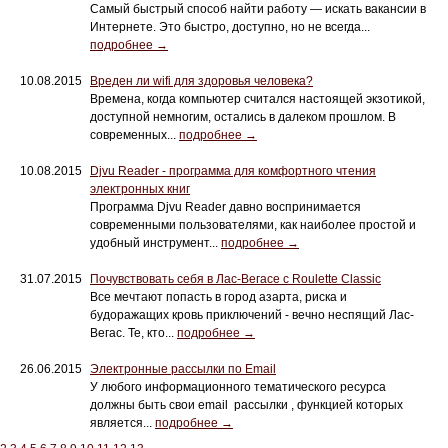
Самый быстрый способ найти работу — искать вакансии в
Интернете. Это быстро, доступно, но не всегда...
подробнее →
10.08.2015
Вреден ли wifi для здоровья человека?
Времена, когда компьютер считался настоящей экзотикой,
доступной немногим, остались в далеком прошлом. В
современных...
подробнее →
10.08.2015
Djvu Reader - программа для комфортного чтения
электронных книг
Программа Djvu Reader давно воспринимается
современными пользователями, как наиболее простой и
удобный инструмент...
подробнее →
31.07.2015
Почувствовать себя в Лас-Вегасе с Roulette Сlassic
Все мечтают попасть в город азарта, риска и
будоражащих кровь приключений - вечно неспящий Лас-
Вегас. Те, кто...
подробнее →
26.06.2015
Электронные рассылки по Email
У любого информационного тематического ресурса
должны быть свои email рассылки , функцией которых
является...
подробнее →