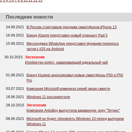
2
3
4
5
6
7
8
9
10
11
12
13
Последние новости
24.09.2021
В России стартовали продажи смартфонов iPhone 13
16.09.2021
Бренд Xiaomi представил новый планшет Pad 5
15.08.2021
Мессенджер WhatsApp представил функцию переноса
чатов с iOS на Android
30.10.2015
Эксклюзив
Изобретен робот, заваривающий идеальный чай
01.08.2021
Бренд Huawei анонсировал новые смартфоны P50 и P50
Pro
03.07.2021
Компания Microsoft изменила синий экран смерти
18.06.2021
Windows 11 рассекретили
28.10.2015
Эксклюзив
Компания ArduBoy выпустила карманную игру "Тетрис"
08.06.2021
Microsoft не будет обновлять Windows 10 перед выпуском
Windows 11