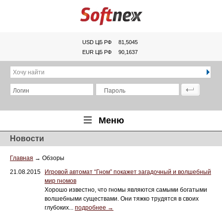
USD ЦБ РФ
81,5045
EUR ЦБ РФ
90,1637
Хочу найти
Логин
Пароль
Меню
Новости
Главная
Главная
→
Обзоры
Обзоры
21.08.2015
Игровой автомат “Гном” покажет загадочный и волшебный
Новости
мир гномов
Хорошо известно, что гномы являются самыми богатыми
Новинки
волшебными существами. Они тяжко трудятся в своих
глубоких...
подробнее →
Статьи