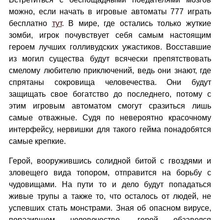
можно, если начать в игровые автоматы 777 играть
бесплатно
тут
. В мире, где остались только жуткие
зомби, игрок почувствует себя самым настоящим
героем лучших голливудских ужастиков. Восставшие
из могил существа будут всячески препятствовать
смелому любителю приключений, ведь они знают, где
спрятаны сокровища человечества. Они будут
защищать свое богатство до последнего, потому с
этим игровым автоматом смогут сразиться лишь
самые отважные. Судя по невероятно красочному
интерфейсу, нервишки для такого гейма понадобятся
самые крепкие.
Герой, вооружившись солидной битой с гвоздями и
зловещего вида топором, отправится на борьбу с
чудовищами. На пути то и дело будут попадаться
живые трупы а также то, что осталось от людей, не
успевших стать монстрами. Зная об опасном вирусе,
поразившем человечество, герой обзавелся