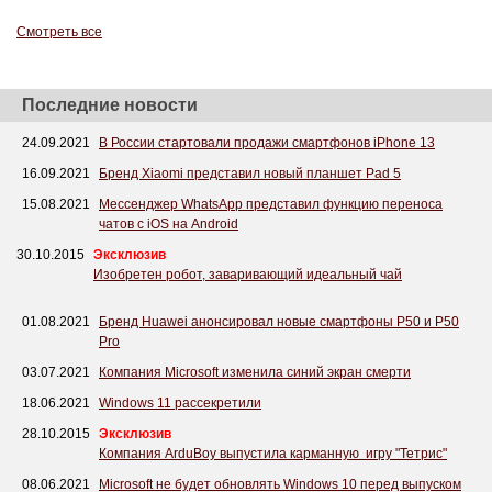
Смотреть все
Последние новости
24.09.2021
В России стартовали продажи смартфонов iPhone 13
16.09.2021
Бренд Xiaomi представил новый планшет Pad 5
15.08.2021
Мессенджер WhatsApp представил функцию переноса
чатов с iOS на Android
30.10.2015
Эксклюзив
Изобретен робот, заваривающий идеальный чай
01.08.2021
Бренд Huawei анонсировал новые смартфоны P50 и P50
Pro
03.07.2021
Компания Microsoft изменила синий экран смерти
18.06.2021
Windows 11 рассекретили
28.10.2015
Эксклюзив
Компания ArduBoy выпустила карманную игру "Тетрис"
08.06.2021
Microsoft не будет обновлять Windows 10 перед выпуском