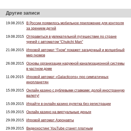
Другие записи
19.08.2015
В России появилось мобильное приложение для контроля
за зрением детей
19.08.2015
Отправиться в увлекательной путешествие по стране
чукчей с автоматом “Chukchi Man”
21.08.2015
Игровой автомат “Гном” покажет загадочный и волшебный
мир гномов
26.08.2015
Основы организации наружной канализационной системы
в частном доме
11.09.2015
Игровой автомат «Galacticons» про симпатичных
инопланетян
15.09.2015
Онлайн казино с рублевыми ставками: долой иностранную
валюту!
15.09.2015
Играйте в онлайн казино рулетка без регистрации
15.09.2015
Онлайн казино на виртуальные деньги
29.09.2015
Игровой автомат Аэронавты
29.09.2015
Видеохостинг YouTube станет платным