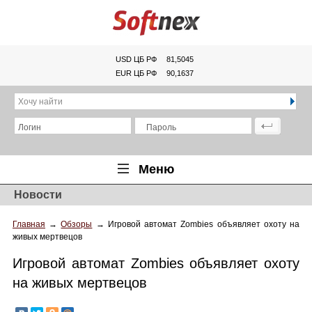
USD ЦБ РФ
81,5045
EUR ЦБ РФ
90,1637
Хочу найти
Логин
Пароль
Меню
Новости
Главная
Главная
→
Обзоры
→
Игровой автомат Zombies объявляет охоту на
Обзоры
живых мертвецов
Новости
Игровой автомат Zombies объявляет охоту
Новинки
на живых мертвецов
Статьи