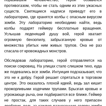
противогазом, чтобы не стать одним из этих ужасных
существ. Светящиеся надписи приведут его в
лабораторию, где хранятся колбы с опасным вирусом
зомби. Эту лабораторию необходимо найти, ведь
колбы подарят геймеру бесплатные вращения.
Услышав леденящий душу вой, герой хватает
огромную бензопилу, забрызганную кровью от
множества убитых ним живых трупов. Она не раз
спасала от кровожадных монстров.
Обследовав лабораторию, герой отправляется на
поиски сокровищ. На улицах стало слишком тихо, куда
же подевались все зомби. Интуиция подсказывает, что
это не к добру. Герой решает спрятаться в торговом
центре. Это оказалось плохой идеей, ведь зал кишит
прожорливыми ходячими трупами. Брызгая кровью и
угрожающе рыча, они подбираются все ближе. Геймер
не простак, для таких случаев у него припасен
дробовик, ведь за каждую разнесенную голову зомби