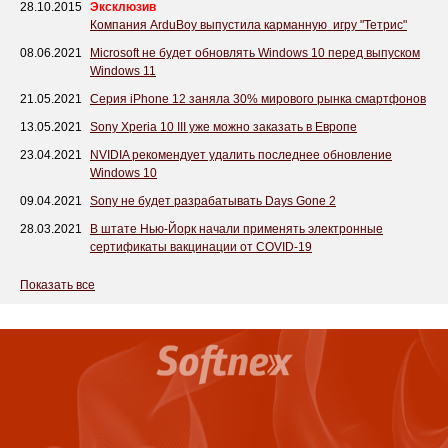
28.10.2015
Эксклюзив
Компания ArduBoy выпустила карманную игру "Тетрис"
08.06.2021
Microsoft не будет обновлять Windows 10 перед выпуском
Windows 11
21.05.2021
Серия iPhone 12 заняла 30% мирового рынка смартфонов
13.05.2021
Sony Xperia 10 III уже можно заказать в Европе
23.04.2021
NVIDIA рекомендует удалить последнее обновление
Windows 10
09.04.2021
Sony не будет разрабатывать Days Gone 2
28.03.2021
В штате Нью-Йорк начали применять электронные
сертификаты вакцинации от COVID-19
Показать все