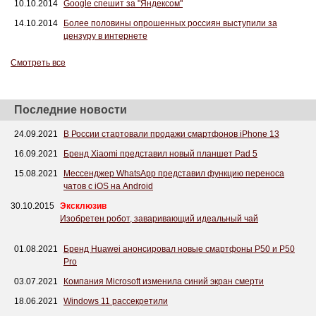
10.10.2014
Google спешит за "Яндексом"
14.10.2014
Более половины опрошенных россиян выступили за
цензуру в интернете
Смотреть все
Последние новости
24.09.2021
В России стартовали продажи смартфонов iPhone 13
16.09.2021
Бренд Xiaomi представил новый планшет Pad 5
15.08.2021
Мессенджер WhatsApp представил функцию переноса
чатов с iOS на Android
30.10.2015
Эксклюзив
Изобретен робот, заваривающий идеальный чай
01.08.2021
Бренд Huawei анонсировал новые смартфоны P50 и P50
Pro
03.07.2021
Компания Microsoft изменила синий экран смерти
18.06.2021
Windows 11 рассекретили