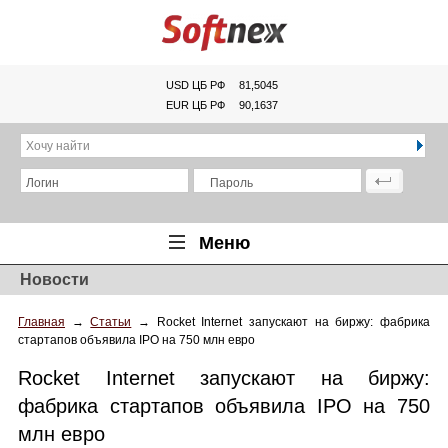
USD ЦБ РФ
81,5045
EUR ЦБ РФ
90,1637
Хочу найти
Логин
Пароль
Меню
Новости
Главная
Главная
→
Статьи
→
Rocket Internet запускают на биржу: фабрика
Обзоры
стартапов объявила IPO на 750 млн евро
Новости
Rocket Internet запускают на биржу:
Новинки
фабрика стартапов объявила IPO на 750
млн евро
Статьи