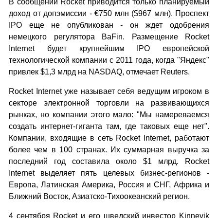
В сообщении Rocket приводится только планируемый
доход от допэмиссии - €750 млн ($967 млн). Проспект
IPO еще не опубликован - он ждет одобрения
немецкого регулятора BaFin. Размещение Rocket
Internet будет крупнейшим IPO европейской
технологической компании с 2011 года, когда "Яндекс"
привлек $1,3 млрд на NASDAQ, отмечает Reuters.
Rocket Internet уже называет себя ведущим игроком в
секторе электронной торговли на развивающихся
рынках, но компании этого мало: "Мы намереваемся
создать интернет-гиганта там, где таковых еще нет".
Компании, входящие в сеть Rocket Internet, работают
более чем в 100 странах. Их суммарная выручка за
последний год составила около $1 млрд. Rocket
Internet выделяет пять целевых бизнес-регионов -
Европа, Латинская Америка, Россия и СНГ, Африка и
Ближний Восток, Азиатско-Тихоокеанский регион.
4 сентября Rocket и его шведский инвестор Kinnevik