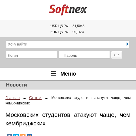
USD ЦБ РФ
81,5045
EUR ЦБ РФ
90,1637
Хочу найти
Логин
Пароль
Меню
Новости
Главная
Главная
→
Статьи
→
Московских студентов атакуют чаще, чем
Обзоры
кембриджских
Новости
Московских студентов атакуют чаще, чем
Новинки
кембриджских
Статьи