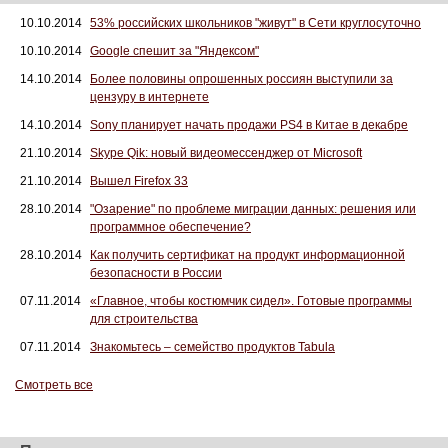
10.10.2014
53% российских школьников "живут" в Сети круглосуточно
10.10.2014
Google спешит за "Яндексом"
14.10.2014
Более половины опрошенных россиян выступили за
цензуру в интернете
14.10.2014
Sony планирует начать продажи PS4 в Китае в декабре
21.10.2014
Skype Qik: новый видеомессенджер от Microsoft
21.10.2014
Вышел Firefox 33
28.10.2014
"Озарение" по проблеме миграции данных: решения или
программное обеспечение?
28.10.2014
Как получить сертификат на продукт информационной
безопасности в России
07.11.2014
«Главное, чтобы костюмчик сидел». Готовые программы
для строительства
07.11.2014
Знакомьтесь – семейство продуктов Tabula
Смотреть все