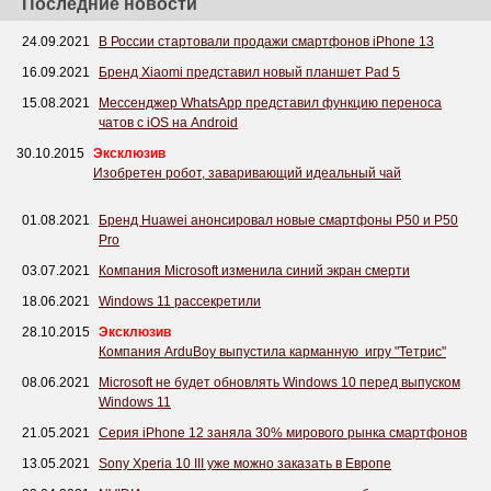
Последние новости
24.09.2021
В России стартовали продажи смартфонов iPhone 13
16.09.2021
Бренд Xiaomi представил новый планшет Pad 5
15.08.2021
Мессенджер WhatsApp представил функцию переноса
чатов с iOS на Android
30.10.2015
Эксклюзив
Изобретен робот, заваривающий идеальный чай
01.08.2021
Бренд Huawei анонсировал новые смартфоны P50 и P50
Pro
03.07.2021
Компания Microsoft изменила синий экран смерти
18.06.2021
Windows 11 рассекретили
28.10.2015
Эксклюзив
Компания ArduBoy выпустила карманную игру "Тетрис"
08.06.2021
Microsoft не будет обновлять Windows 10 перед выпуском
Windows 11
21.05.2021
Серия iPhone 12 заняла 30% мирового рынка смартфонов
13.05.2021
Sony Xperia 10 III уже можно заказать в Европе