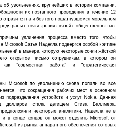
ла об увольнениях, крупнейших в истории компании,
бразности их поэтапного проведения в течение 12
но отразится на и без того пошатнувшемся моральном
редя раны с точки зрения связей с общественностью.
причины удлинения процесса вместо того, чтобы
а Microsoft Сатья Наделла подвергся особой критике
льнений в манере, которую некоторые сочли жёсткой
 его открытое письмо сотрудникам, в котором он
 как "совместная работа" и "стратегическая
аны Microsoft по увольнению снова попали во все
инается, что сокращения рабочих мест в основном
з подразделения устройств и услуг Nokia. Данная
рд долларов стала детищем Стива Баллмера,
предположили некоторые аналитики, Наделла не в
, и в конце концов он может отделить Microsoft от
icrosoft из рынка аппаратного обеспечения сотовых