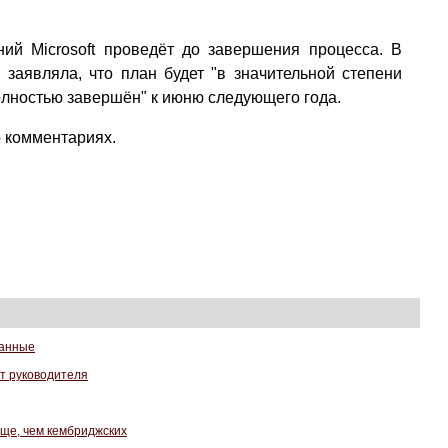
ний Microsoft проведёт до завершения процесса. В
 заявляла, что план будет "в значительной степени
полностью завершён" к июню следующего года.
о комментариях.
данные
ят руководителя
аще, чем кембриджских