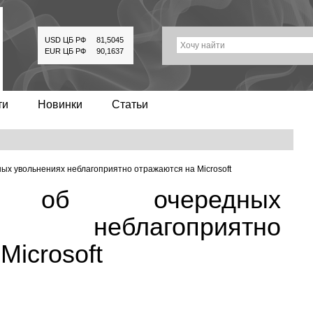
USD ЦБ РФ
81,5045
Хочу найти
EUR ЦБ РФ
90,1637
ти
Новинки
Статьи
х увольнениях неблагоприятно отражаются на Microsoft
я об очередных
х неблагоприятно
Microsoft