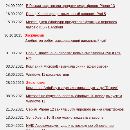
24.09.2021
В России стартовали продажи смартфонов iPhone 13
16.09.2021
Бренд Xiaomi представил новый планшет Pad 5
15.08.2021
Мессенджер WhatsApp представил функцию переноса
чатов с iOS на Android
30.10.2015
Эксклюзив
Изобретен робот, заваривающий идеальный чай
01.08.2021
Бренд Huawei анонсировал новые смартфоны P50 и P50
Pro
03.07.2021
Компания Microsoft изменила синий экран смерти
18.06.2021
Windows 11 рассекретили
28.10.2015
Эксклюзив
Компания ArduBoy выпустила карманную игру "Тетрис"
08.06.2021
Microsoft не будет обновлять Windows 10 перед выпуском
Windows 11
21.05.2021
Серия iPhone 12 заняла 30% мирового рынка смартфонов
13.05.2021
Sony Xperia 10 III уже можно заказать в Европе
23.04.2021
NVIDIA рекомендует удалить последнее обновление