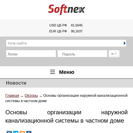
USD ЦБ РФ
81,5045
EUR ЦБ РФ
90,1637
Хочу найти
Логин
Пароль
Меню
Новости
Главная
Главная
→
Обзоры
→
Основы организации наружной канализационной
Обзоры
системы в частном доме
Новости
Основы организации наружной
Новинки
канализационной системы в частном доме
Статьи