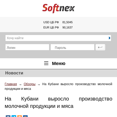
USD ЦБ РФ
81,5045
EUR ЦБ РФ
90,1637
Хочу найти
Логин
Пароль
Меню
Новости
Главная
Главная
→
Обзоры
→
На Кубани выросло производство молочной
Обзоры
продукции и мяса
Новости
На Кубани выросло производство
Новинки
молочной продукции и мяса
Статьи