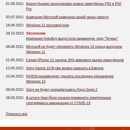
01.08.2021
Бренд Huawei анонсировал новые смартфоны P50 и P50
Pro
03.07.2021
Компания Microsoft изменила синий экран смерти
18.06.2021
Windows 11 рассекретили
28.10.2015
Эксклюзив
Компания ArduBoy выпустила карманную игру "Тетрис"
08.06.2021
Microsoft не будет обновлять Windows 10 перед выпуском
Windows 11
21.05.2021
Серия iPhone 12 заняла 30% мирового рынка смартфонов
13.05.2021
Sony Xperia 10 III уже можно заказать в Европе
23.04.2021
NVIDIA рекомендует удалить последнее обновление
Windows 10
09.04.2021
Sony не будет разрабатывать Days Gone 2
28.03.2021
В штате Нью-Йорк начали применять электронные
сертификаты вакцинации от COVID-19
Показать все