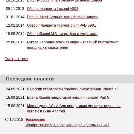
29.10.2013
ЕSЕТ NОD32 Smаrt Sеcurity Businеss Editiоn
28.11.2013
Обзор планшета Lexand A802
31.01.2014
Pebble Steel: "умные" часы бизнес-класса
12.02.2014
Обзор планшета Impression ImPAD 8901
19.05.2014
Обзор Xiaomi Mi3: смартфон-компромисс
25.06.2015
Рукава напорно-всасывающие – главный инструмент
пожарных и спасателей
Смотреть все
Последние новости
24.09.2021
В России стартовали продажи смартфонов iPhone 13
16.09.2021
Бренд Xiaomi представил новый планшет Pad 5
15.08.2021
Мессенджер WhatsApp представил функцию переноса
чатов с iOS на Android
30.10.2015
Эксклюзив
Изобретен робот, заваривающий идеальный чай