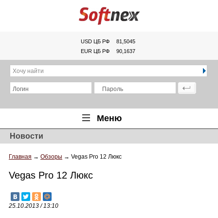
USD ЦБ РФ
81,5045
EUR ЦБ РФ
90,1637
Хочу найти
Логин
Пароль
Меню
Новости
Главная
Главная
→
Обзоры
→
Vegas Pro 12 Люкс
Обзоры
Vegas Pro 12 Люкс
Новости
Новинки
25.10.2013 / 13:10
Статьи