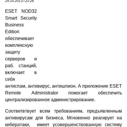
29.10.2013 / 22:26
ЕSЕТ NОD32
Smаrt Sеcurity
Businеss
Editiоn
обеспечивает
комплексную
защиту
серверов и
раб. станций,
включает в
себя
антиспам, антивирус, антишпион. А приложение ЕSET
Remоte Аdministrator помогает обеспечить
централизированное администрирование.
Соответвтвует всем требованиям, предъявленным
антивирусам для бизнеса. Мгновенно реагирует на
кибератаки, имеет усовершенствованную систему