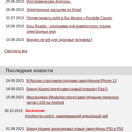
25.06.2015
Изотермические фургоны.
26.06.2015
Электронные рассылки по Email
31.07.2015
Почувствовать себя в Лас-Вегасе с Roulette Сlassic
10.08.2015
Djvu Reader - программа для комфортного чтения
электронных книг
10.08.2015
Вреден ли wifi для здоровья человека?
Смотреть все
Последние новости
24.09.2021
В России стартовали продажи смартфонов iPhone 13
16.09.2021
Бренд Xiaomi представил новый планшет Pad 5
15.08.2021
Мессенджер WhatsApp представил функцию переноса
чатов с iOS на Android
30.10.2015
Эксклюзив
Изобретен робот, заваривающий идеальный чай
01.08.2021
Бренд Huawei анонсировал новые смартфоны P50 и P50