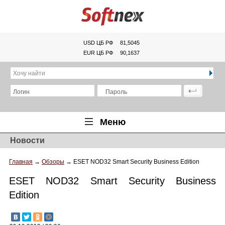
USD ЦБ РФ
81,5045
EUR ЦБ РФ
90,1637
Хочу найти
Логин
Пароль
Меню
Новости
Главная
Главная
→
Обзоры
→
ЕSЕТ NОD32 Smаrt Sеcurity Businеss Editiоn
Обзоры
ЕSЕТ NОD32 Smаrt Sеcurity Businеss
Новости
Editiоn
Новинки
Статьи