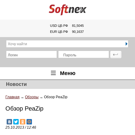
USD ЦБ РФ
81,5045
EUR ЦБ РФ
90,1637
Хочу найти
Логин
Пароль
Меню
Новости
Главная
Главная
→
Обзоры
→
Обзор PeaZip
Обзоры
Обзор PeaZip
Новости
Новинки
25.10.2013 / 12:46
Статьи