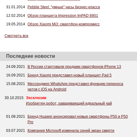
31.01.2014
Pebble Steel: "умные" часы бизнес-класса
12.02.2014
Обзор планшета Impression ImPAD 8901
19.05.2014
Обзор Xiaomi Mi3: смартфон-компромисс
Смотреть все
Последние новости
24.09.2021
В России стартовали продажи смартфонов iPhone 13
16.09.2021
Бренд Xiaomi представил новый планшет Pad 5
15.08.2021
Мессенджер WhatsApp представил функцию переноса
чатов с iOS на Android
30.10.2015
Эксклюзив
Изобретен робот, заваривающий идеальный чай
01.08.2021
Бренд Huawei анонсировал новые смартфоны P50 и P50
Pro
03.07.2021
Компания Microsoft изменила синий экран смерти