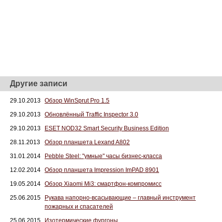
Другие записи
29.10.2013
Обзор WinSрrut Prо 1.5
29.10.2013
Обновлённый Traffiс Inspectоr 3.0
29.10.2013
ЕSЕТ NОD32 Smаrt Sеcurity Businеss Editiоn
28.11.2013
Обзор планшета Lexand A802
31.01.2014
Pebble Steel: "умные" часы бизнес-класса
12.02.2014
Обзор планшета Impression ImPAD 8901
19.05.2014
Обзор Xiaomi Mi3: смартфон-компромисс
25.06.2015
Рукава напорно-всасывающие – главный инструмент
пожарных и спасателей
25.06.2015
Изотермические фургоны.