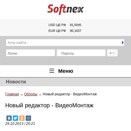
USD ЦБ РФ
81,5045
EUR ЦБ РФ
90,1637
Хочу найти
Логин
Пароль
Меню
Новости
Главная
Главная
→
Обзоры
→
Новый редактор - ВидеоМонтаж
Обзоры
Новый редактор - ВидеоМонтаж
Новости
Новинки
29.10.2013 / 20:21
Статьи