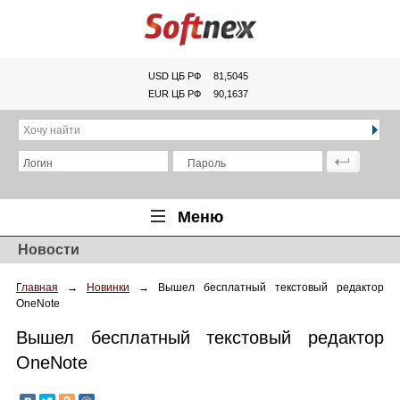
USD ЦБ РФ
81,5045
EUR ЦБ РФ
90,1637
Хочу найти
Логин
Пароль
Меню
Новости
Главная
Главная
→
Новинки
→
Вышел бесплатный текстовый редактор
Обзоры
OneNote
Новости
Вышел бесплатный текстовый редактор
Новинки
OneNote
Статьи