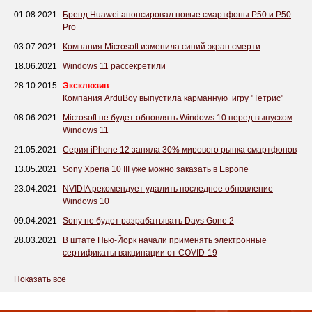
01.08.2021
Бренд Huawei анонсировал новые смартфоны P50 и P50
Pro
03.07.2021
Компания Microsoft изменила синий экран смерти
18.06.2021
Windows 11 рассекретили
28.10.2015
Эксклюзив
Компания ArduBoy выпустила карманную игру "Тетрис"
08.06.2021
Microsoft не будет обновлять Windows 10 перед выпуском
Windows 11
21.05.2021
Серия iPhone 12 заняла 30% мирового рынка смартфонов
13.05.2021
Sony Xperia 10 III уже можно заказать в Европе
23.04.2021
NVIDIA рекомендует удалить последнее обновление
Windows 10
09.04.2021
Sony не будет разрабатывать Days Gone 2
28.03.2021
В штате Нью-Йорк начали применять электронные
сертификаты вакцинации от COVID-19
Показать все