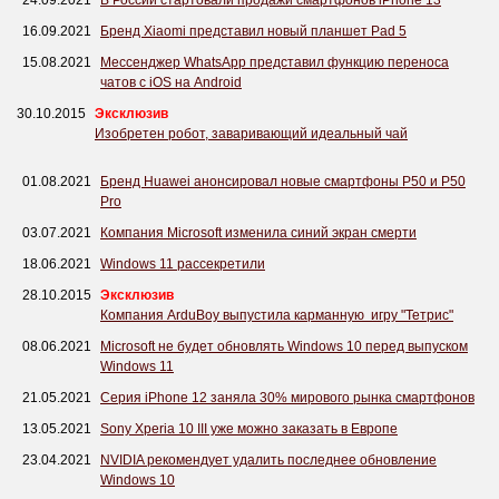
24.09.2021
В России стартовали продажи смартфонов iPhone 13
16.09.2021
Бренд Xiaomi представил новый планшет Pad 5
15.08.2021
Мессенджер WhatsApp представил функцию переноса
чатов с iOS на Android
30.10.2015
Эксклюзив
Изобретен робот, заваривающий идеальный чай
01.08.2021
Бренд Huawei анонсировал новые смартфоны P50 и P50
Pro
03.07.2021
Компания Microsoft изменила синий экран смерти
18.06.2021
Windows 11 рассекретили
28.10.2015
Эксклюзив
Компания ArduBoy выпустила карманную игру "Тетрис"
08.06.2021
Microsoft не будет обновлять Windows 10 перед выпуском
Windows 11
21.05.2021
Серия iPhone 12 заняла 30% мирового рынка смартфонов
13.05.2021
Sony Xperia 10 III уже можно заказать в Европе
23.04.2021
NVIDIA рекомендует удалить последнее обновление
Windows 10