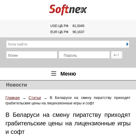
USD ЦБ РФ
81,5045
EUR ЦБ РФ
90,1637
Хочу найти
Логин
Пароль
Меню
Новости
Главная
Главная
→
Статьи
→
В Беларуси на смену пиратству приходят
Обзоры
грабительские цены на лицензионные игры и софт
Новости
В Беларуси на смену пиратству приходят
Новинки
грабительские цены на лицензионные игры
и софт
Статьи