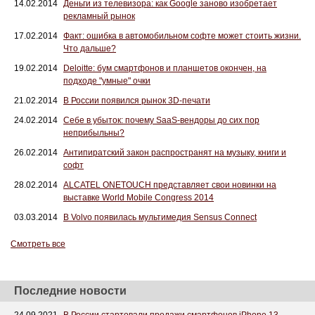
14.02.2014
Деньги из телевизора: как Google заново изобретает
рекламный рынок
17.02.2014
Факт: ошибка в автомобильном софте может стоить жизни.
Что дальше?
19.02.2014
Deloitte: бум смартфонов и планшетов окончен, на
подходе "умные" очки
21.02.2014
В России появился рынок 3D-печати
24.02.2014
Себе в убыток: почему SaaS-вендоры до сих пор
неприбыльны?
26.02.2014
Антипиратский закон распространят на музыку, книги и
софт
28.02.2014
ALCATEL ONETOUCH представляет свои новинки на
выставке World Mobile Congress 2014
03.03.2014
В Volvo появилась мультимедия Sensus Connect
Смотреть все
Последние новости