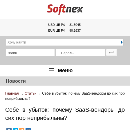
USD ЦБ РФ
81,5045
EUR ЦБ РФ
90,1637
Хочу найти
Логин
Пароль
Меню
Новости
Главная
Главная
→
Статьи
→
Себе в убыток: почему SaaS-вендоры до сих пор
Обзоры
неприбыльны?
Новости
Себе в убыток: почему SaaS-вендоры до
Новинки
сих пор неприбыльны?
Статьи