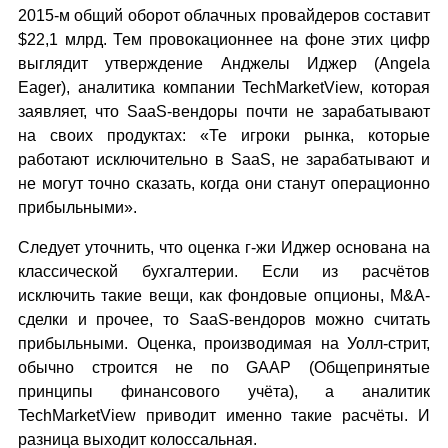
2015-м общий оборот облачных провайдеров составит
$22,1 млрд. Тем провокационнее на фоне этих цифр
выглядит утверждение Анджелы Иджер (Angela
Eager), аналитика компании TechMarketView, которая
заявляет, что SaaS-вендоры почти не зарабатывают
на своих продуктах: «Те игроки рынка, которые
работают исключительно в SaaS, не зарабатывают и
не могут точно сказать, когда они станут операционно
прибыльными».
Следует уточнить, что оценка г-жи Иджер основана на
классической бухгалтерии. Если из расчётов
исключить такие вещи, как фондовые опционы, M&A-
сделки и прочее, то SaaS-вендоров можно считать
прибыльными. Оценка, производимая на Уолл-стрит,
обычно строится не по GAAP (Общепринятые
принципы финансового учёта), а аналитик
TechMarketView приводит именно такие расчёты. И
разница выходит колоссальная.