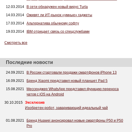
12.03.2014
В сети обнаружен новый вирус Turla
14.03.2014
Оживят ли ИТ-рынок «умные» гаджеты
17.03.2014
Альтернатива обычному софту
19.03.2014
IBM отрицает связь со спецслужбами
Смотреть все
Последние новости
24.09.2021
В России стартовали продажи смартфонов iPhone 13
16.09.2021
Бренд Xiaomi представил новый планшет Pad 5
15.08.2021
Мессенджер WhatsApp представил функцию переноса
чатов с iOS на Android
30.10.2015
Эксклюзив
Изобретен робот, заваривающий идеальный чай
01.08.2021
Бренд Huawei анонсировал новые смартфоны P50 и P50
Pro