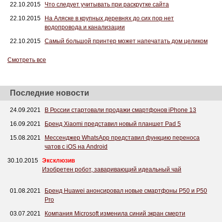
22.10.2015
Что следует учитывать при раскрутке сайта
22.10.2015
На Аляске в крупных деревнях до сих пор нет
водопровода и канализации
22.10.2015
Самый большой принтер может напечатать дом целиком
Смотреть все
Последние новости
24.09.2021
В России стартовали продажи смартфонов iPhone 13
16.09.2021
Бренд Xiaomi представил новый планшет Pad 5
15.08.2021
Мессенджер WhatsApp представил функцию переноса
чатов с iOS на Android
30.10.2015
Эксклюзив
Изобретен робот, заваривающий идеальный чай
01.08.2021
Бренд Huawei анонсировал новые смартфоны P50 и P50
Pro
03.07.2021
Компания Microsoft изменила синий экран смерти