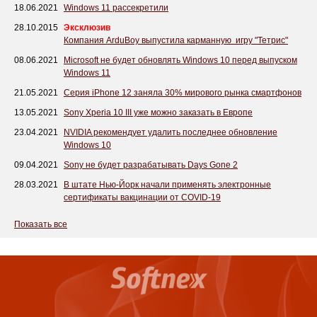
18.06.2021
Windows 11 рассекретили
28.10.2015
Эксклюзив
Компания ArduBoy выпустила карманную игру "Тетрис"
08.06.2021
Microsoft не будет обновлять Windows 10 перед выпуском
Windows 11
21.05.2021
Серия iPhone 12 заняла 30% мирового рынка смартфонов
13.05.2021
Sony Xperia 10 III уже можно заказать в Европе
23.04.2021
NVIDIA рекомендует удалить последнее обновление
Windows 10
09.04.2021
Sony не будет разрабатывать Days Gone 2
28.03.2021
В штате Нью-Йорк начали применять электронные
сертификаты вакцинации от COVID-19
Показать все