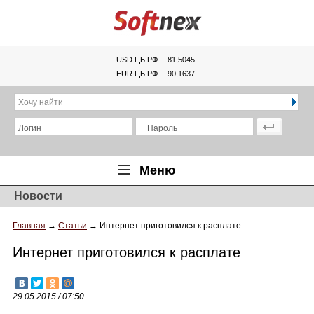
USD ЦБ РФ
81,5045
EUR ЦБ РФ
90,1637
Хочу найти
Логин
Пароль
Меню
Новости
Главная
Главная
→
Статьи
→
Интернет приготовился к расплате
Обзоры
Интернет приготовился к расплате
Новости
Новинки
29.05.2015 / 07:50
Статьи