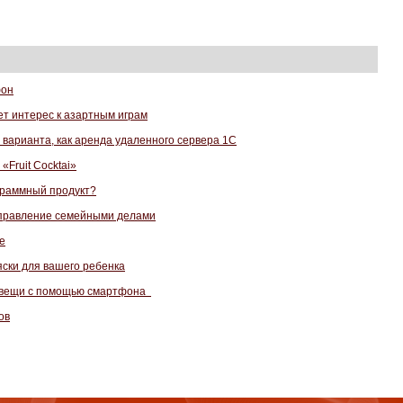
фон
т интерес к азартным играм
 варианта, как аренда удаленного сервера 1С
Fruit Cocktai»
граммный продукт?
управление семейными делами
е
яски для вашего ребенка
т вещи с помощью смартфона
ов