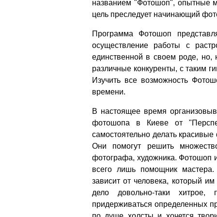
названием "Фотошоп", опытные м
цель преследует начинающий фот
Программа Фотошоп представля
осуществление работы с растр
единственной в своем роде, но,
различные конкуренты, с таким ги
Изучить все возможность Фотошо
времени.
В настоящее время организовыв
фотошопа в Киеве от "Перспе
самостоятельно делать красивые 
Они помогут решить множество
фотографа, художника. Фотошоп им
всего лишь помощник мастера. 
зависит от человека, который им
дело довольно-таки хитрое,
придерживаться определенных пр
по душе холсты и хочется твори