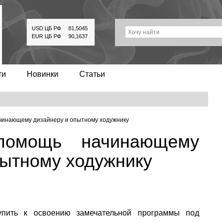
USD ЦБ РФ
81,5045
Хочу найти
EUR ЦБ РФ
90,1637
ти
Новинки
Статьи
чинающему дизайнеру и опытному ходужнику
помощь начинающему
пытному ходужнику
упить к освоению замечательной программы под