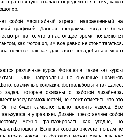
астера советуют сначала определиться с тем, какую
ошопер.
ет собой масштабный агрегат, направленный на
овой графикой. Данная программа когда-то была
 несмотря на то, что в настоящее время появляются
гантом, как Фотошоп, им все равно не стоит тягаться.
па нелегко, так как для этого понадобиться много
аются различные курсы Фотошопа, такие как курсы
ктивы". Они направлены на обучение новичков
фото, различные коллажи, фотоальбомы и так далее.
 задач, которые связаны с работой дизайнера,
еет массу возможностей, но стоит отметить, что это
Он не будет самостоятельно творить чудеса. Все
 пользуется и управляет. Дизайн представляет собой
 поэтому можно фантазировать как угодно, но
авил фотошопа. Если вы хорошо рисуете, но вам не
ть что-то новое, то фотошоп может стать для вас