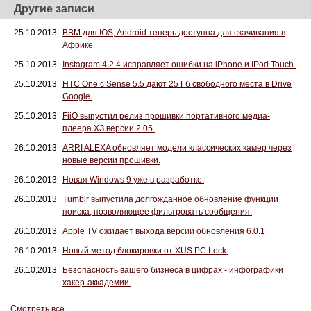
Другие записи
25.10.2013
BBM для IOS, Android теперь доступна для скачивания в
Африке.
25.10.2013
Instagram 4.2.4 исправляет ошибки на iPhone и IPod Touch.
25.10.2013
HTC One с Sense 5.5 дают 25 Гб свободного места в Drive
Google.
25.10.2013
FiiO выпустил релиз прошивки портативного медиа-
плеера ХЗ версии 2.05.
26.10.2013
ARRI ALEXA обновляет модели классических камер через
новые версии прошивки.
26.10.2013
Новая Windows 9 уже в разработке.
26.10.2013
Tumblr выпустила долгожданное обновление функции
поиска, позволяющее фильтровать сообщения.
26.10.2013
Apple TV ожидает выхода версии обновления 6.0.1
26.10.2013
Новый метод блокировки от XUS PC Lock.
26.10.2013
Безопасность вашего бизнеса в цифрах - инфографики
хакер-аккадемии.
Смотреть все