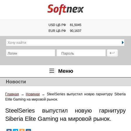
USD ЦБ РФ
81,5045
EUR ЦБ РФ
90,1637
Хочу найти
Логин
Пароль
Меню
Новости
Главная
Главная
→
Новинки
→
SteelSeries выпустил новую гарнитуру Siberia
Обзоры
Elite Gaming на мировой рынок.
Новости
SteelSeries выпустил новую гарнитуру
Новинки
Siberia Elite Gaming на мировой рынок.
Статьи