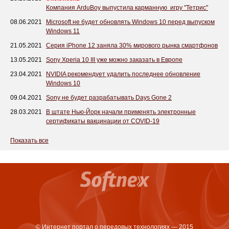
Компания ArduBoy выпустила карманную игру "Тетрис"
08.06.2021
Microsoft не будет обновлять Windows 10 перед выпуском
Windows 11
21.05.2021
Серия iPhone 12 заняла 30% мирового рынка смартфонов
13.05.2021
Sony Xperia 10 III уже можно заказать в Европе
23.04.2021
NVIDIA рекомендует удалить последнее обновление
Windows 10
09.04.2021
Sony не будет разрабатывать Days Gone 2
28.03.2021
В штате Нью-Йорк начали применять электронные
сертификаты вакцинации от COVID-19
Показать все
© Интернет портал о передовых технологиях — 2015