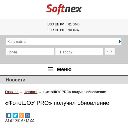
USD ЦБ РФ
81,5045
EUR ЦБ РФ
90,1637
Хочу найти
Логин
Пароль
Меню
Новости
Главная
Главная
→
Новинки
→
«ФотоШОУ PRO» получил обновление
Обзоры
«ФотоШОУ PRO» получил обновление
Новости
Новинки
23.01.2014 / 18:00
Статьи