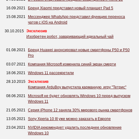
16.09.2021
Бренд Xiaomi представил новый планшет Pad 5
15.08.2021
Мессенджер WhatsApp представил функцию переноса
чатов с iOS на Android
30.10.2015
Эксклюзив
Изобретен робот, заваривающий идеальный чай
01.08.2021
Бренд Huawei анонсировал новые смартфоны P50 и P50
Pro
03.07.2021
Компания Microsoft изменила синий экран смерти
18.06.2021
Windows 11 рассекретили
28.10.2015
Эксклюзив
Компания ArduBoy выпустила карманную игру "Тетрис"
08.06.2021
Microsoft не будет обновлять Windows 10 перед выпуском
Windows 11
21.05.2021
Серия iPhone 12 заняла 30% мирового рынка смартфонов
13.05.2021
Sony Xperia 10 III уже можно заказать в Европе
23.04.2021
NVIDIA рекомендует удалить последнее обновление
Windows 10