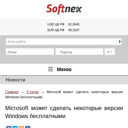
USD ЦБ РФ
81,5045
EUR ЦБ РФ
90,1637
Хочу найти
Логин
Пароль
Меню
Новости
Главная
Главная
→
Статьи
→
Microsoft может сделать некоторые версии
Обзоры
Windows бесплатными
Новости
Microsoft может сделать некоторые версии
Новинки
Windows бесплатными
Статьи