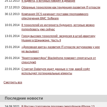
25.12.2013
4 гаджета, о которых говорят в декабре
27.12.2013
Облачные технологии как тенденция развития IT-отрасли
30.12.2013
Компания OCS начинает поставки программного
обеспечения BMC Software
10.01.2014
8 технологий из интернета будущего, которые можно
попробовать уже сейчас
13.01.2014
Город высоких технологий: экскурсия в штаб-квартиру
Huawei в Шэньчжэне. Часть II
15.01.2014
«Дорожная карта» развития IT-отрасли энтузиазма у нее
не вызывает
20.01.2014
"Криптосмартфон" Blackphone поможет спрятаться от
спецслужб
22.01.2014
Стартап Datanyze ищет данные о том, какой софт
используют потенциальные клиенты
Смотреть все
Последние новости
24.09.2021
В России стартовали продажи смартфонов iPhone 13