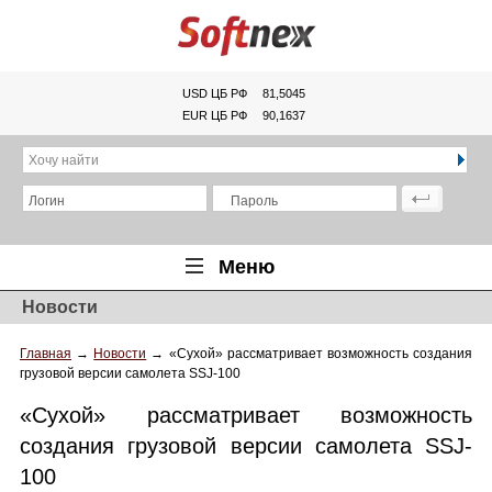
USD ЦБ РФ
81,5045
EUR ЦБ РФ
90,1637
Хочу найти
Логин
Пароль
Меню
Новости
Главная
Главная
→
Новости
→
«Сухой» рассматривает возможность создания
Обзоры
грузовой версии самолета SSJ-100
Новости
«Сухой» рассматривает возможность
Новинки
создания грузовой версии самолета SSJ-
100
Статьи