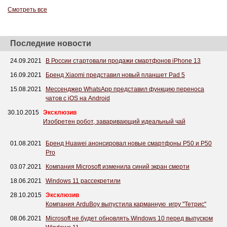
Смотреть все
Последние новости
24.09.2021
В России стартовали продажи смартфонов iPhone 13
16.09.2021
Бренд Xiaomi представил новый планшет Pad 5
15.08.2021
Мессенджер WhatsApp представил функцию переноса
чатов с iOS на Android
30.10.2015
Эксклюзив
Изобретен робот, заваривающий идеальный чай
01.08.2021
Бренд Huawei анонсировал новые смартфоны P50 и P50
Pro
03.07.2021
Компания Microsoft изменила синий экран смерти
18.06.2021
Windows 11 рассекретили
28.10.2015
Эксклюзив
Компания ArduBoy выпустила карманную игру "Тетрис"
08.06.2021
Microsoft не будет обновлять Windows 10 перед выпуском