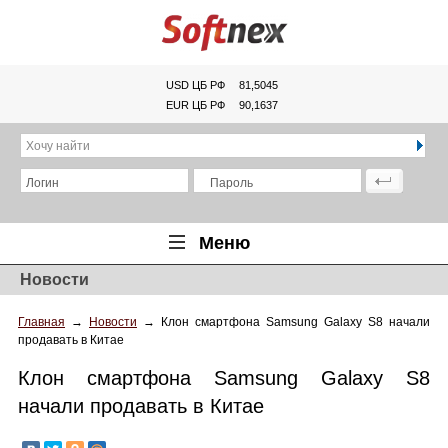
USD ЦБ РФ
81,5045
EUR ЦБ РФ
90,1637
Хочу найти
Логин
Пароль
Меню
Новости
Главная
Главная
→
Новости
→
Клон смартфона Samsung Galaxy S8 начали
Обзоры
продавать в Китае
Новости
Клон смартфона Samsung Galaxy S8
Новинки
начали продавать в Китае
Статьи