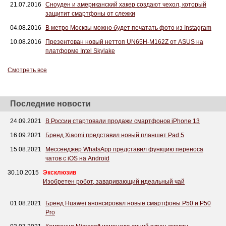
21.07.2016
Сноуден и американский хакер создают чехол, который
защитит смартфоны от слежки
04.08.2016
В метро Москвы можно будет печатать фото из Instagram
10.08.2016
Презентован новый неттоп UN65H-M162Z от ASUS на
платформе Intel Skylake
Смотреть все
Последние новости
24.09.2021
В России стартовали продажи смартфонов iPhone 13
16.09.2021
Бренд Xiaomi представил новый планшет Pad 5
15.08.2021
Мессенджер WhatsApp представил функцию переноса
чатов с iOS на Android
30.10.2015
Эксклюзив
Изобретен робот, заваривающий идеальный чай
01.08.2021
Бренд Huawei анонсировал новые смартфоны P50 и P50
Pro