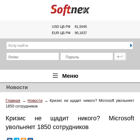
USD ЦБ РФ
81,5045
EUR ЦБ РФ
90,1637
Хочу найти
Логин
Пароль
Меню
Новости
Главная
Главная
→
Новости
→
Кризис не щадит никого? Microsoft увольняет
Обзоры
1850 сотрудников
Новости
Кризис не щадит никого? Microsoft
Новинки
увольняет 1850 сотрудников
Статьи